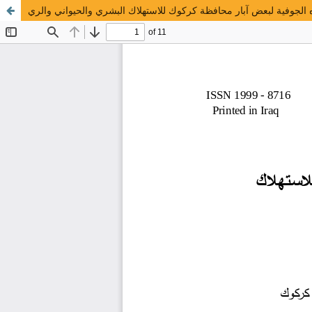
ه الجوفية لبعض آبار محافظة كركوك للاستهلاك البشري والحيواني والري