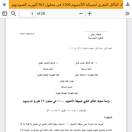
دراسة سلوك التآكل النقري لسبيكة الألمنيوم 1100 في محلول 3% كلوريد الصوديوم