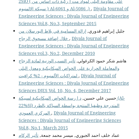
2SiO ( على مقاومة البلى لمواد مت ا ركبة ذات اساس من
سبيكة الالمنيوم ) Al-6061 و Al-5086 .)
,
Diyala Journal of
Engineering Sciences : Diyala Journal of Engineering
Sciences Vol.8, No.3, September 2015
جليل إبراهيم قدوري,
إزالة المسامية في بلاط البورسلان من
خلال إضافة مسحوق الزجاج
,
Diyala Journal of
Engineering Sciences : Diyala Journal of Engineering
Sciences vol.3, No.2, December 2010
هاشم شكر حمود الكرغولي,
تأثير النسب الوزنية لمادة الزجاج
والمعاملة الحرارية على الخواص الميكانيكية ومعدل البلى
لمتراكبات الألمنيوم - 2% كرافيت
,
Diyala Journal of
Engineering Sciences : Diyala Journal of Engineering
Sciences DJES Vol. 10, No. 4, December 2017
حسين علي حسين,
د ا رسة الخواص الميكانيكية لسبيكة (Al-
22%Si) المتدرجة وظيفيا المنتجة بواسطة السباكة بالطرد
المركزي العمودي
,
Diyala Journal of Engineering
Sciences : Diyala Journal of Engineering Sciences
Vol.8, No.1, March 2015
عماد خلف احمد الجبوري, ميسر محمد جمعة,
تأثير الركام