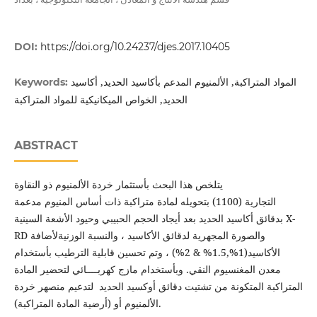
DOI:
https://doi.org/10.24237/djes.2017.10405
المواد المتراكبة, الألمنيوم المدعم بأكاسيد الحديد, أكاسيد
Keywords:
الحديد, الخواص الميكانيكية للمواد المتراكبة
ABSTRACT
يتلخص هذا البحث بأستثمار خردة الألمنيوم ذو النقاوة
التجارية (1100) بتحويله لمادة متراكبة ذات أساس المنيوم مدعمة
بدقائق أكاسيد الحديد بعد أيجاد الحجم الحبيبي وحيود الأشعة السينية X-
RD والصورة المجهرية لدقائق الأكاسيد ، والنسبة الوزنيةلأضافة
الأكاسيد(1%,1.5% & 2%) ، وتم تحسين قابلية الترطيب بأستخدام
معدن المغنسيوم النقي. وبأستخدام مازج كهربــــائي لتحضير المادة
المتراكبة المتكونة من تشتيت دقائق أوكسيد الحديد لتدعيم منصهر خردة
الألمنيوم أو (أرضية المادة المتراكبة).