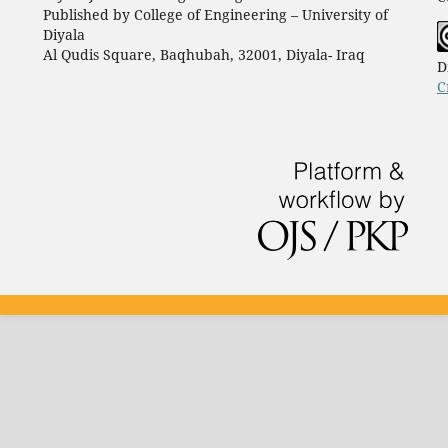
Published by College of Engineering – University of
Diyala
Al Qudis Square, Baqhubah, 32001, Diyala- Iraq
D
C