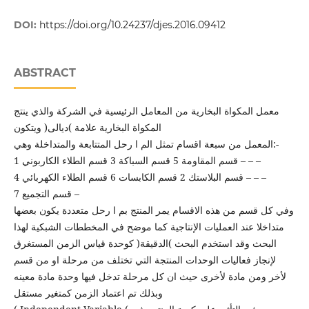
DOI:
https://doi.org/10.24237/djes.2016.09412
ABSTRACT
معمل المكواة البخارية من المعامل الرئيسية في الشركة والذي ينتج
المكواة البخارية علامة )ديالى( ويتكون
المعمل من سبعة اقسام تمثل الم ا رحل المتتابعة والمتداخلة وهي:-
1 قسم المقاومة 5 قسم السباكة 3 قسم الطلاء الكاربوني – – –
4 قسم البلاستك 2 قسم الكابسات 6 قسم الطلاء الكهربائي – – –
7 قسم التجميع –
وفي كل قسم من هذه الاقسام يمر المنتج بم ا رحل متعددة يكون بعضها
متداخلا عند العمليات الإنتاجية كما موضح في المخططات الشبكية لهذا
البحث وقد استخدم البحث )الدقيقة( كوحدة قياس الزمن المستغرق
لإنجاز فعاليات الوحدات المنتجة التي تختلف من مرحلة او من قسم
لأخر ومن مادة لأخرى حيث ان كل مرحلة تدخل فيها وحدة مادة معينه
وبذلك تم اعتماد الزمن كمتغير مستقل