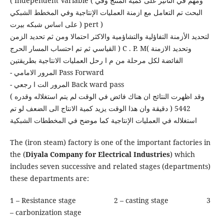
( Independent Variable ( ومهم في التأثير على كمية المنتج وفي
البحث تم التعامل مع ازمنة العمليات الإنتاجية وفي المخطط الشبكي
على اساس شبكه بيرت ) pert )
لتحديد الأزمنة التفاؤلية والتشاؤمية والاكثر احتمالا ومن ثم تحديد الزمن
القياسي ثم تم احتساب المسار الحرج ) C . P. M( وتحديد الازمنة
الفائضة لكل مرحلة من م ا رحل العمليات الانتاجية بطريقتين
- المرور الامامي Pass Forward
- المرور الت ا رجعي Back ward pass
وقد اظهرت النتائج ان هناك فائض في الوقت لم يتم استغلاله وقدره )
5442 ( دقيقة وان هذا الوقت يزيد كمية الانتاج الى الضعف لو تم
استغلاله في العمليات الإنتاجية كما موضح في المخططات الشبكية
The (iron steam) factory is one of the important factories in
the (
Diyala Company for Electrical Industries
) which
includes seven successive and related stages (departments)
these departments are:
1 – Resistance stage 2 – casting stage 3
– carbonization stage