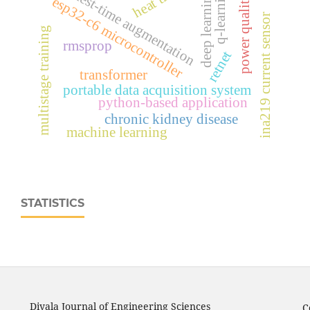
q-learning
test-time augmentation
deep learning
power quality
esp32‑c6 microcontroller
ina219 current sensor
multistage training
rmsprop
retnet
transformer
portable data acquisition system
python-based application
chronic kidney disease
machine learning
STATISTICS
Diyala Journal of Engineering Sciences
C