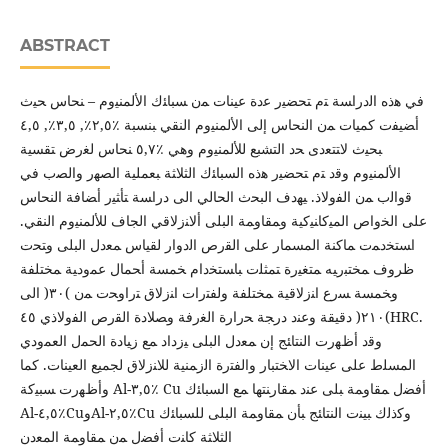
ABSTRACT
ﻓﻲ ﻫذﻩ اﻟدراﺴﺔ ﺘم ﺘﺤﻀﯿر ﻋدة ﻋﯿﻨﺎت ﻤن ﺴﺒﺎﺌك اﻷﻟﻤﻨﯿوم – ﻨﺤﺎس ﺤﯿث
أﻀﯿﻔت ﻛﻤﯿﺎت ﻤن اﻟﻨﺤﺎس إﻟﻰ اﻷﻟﻤﻨﯿوم اﻟﻨﻘﻲ ﺒﻨﺴﺒﺔ ٪٢,٥٪, ٣,٥٪, ٤,٥
ﺒﺤﯿث ﻻﺘﺘﻌدى ﺤد اﻟﺘﺸﺒﻊ ﻟﻸﻟﻤﻨﯿوم وﻫﻲ ٪٥,٧ ﻨﺤﺎس ﻟﻐرض ﺘﻘﺴﯿﺔ
اﻷﻟﻤﻨﯿوم وﻗد ﺘم ﺘﺤﻀﯿر ﻫذﻩ اﻟﺴﺒﺎﺌك اﻟﺜﻼﺜﺔ ﺒﻌﻤﻠﯿﺔ اﻟﺼﻬر واﻟﺼب ﻓﻲ
ﻗواﻟب ﻤن اﻟﻔوﻻذ. ﯿﻬدف اﻟﺒﺤث اﻟﺤﺎﻟﻲ اﻟﻰ دراﺴﺔ ﺘﺄﺜﯿر أﻀﺎﻓﺔ اﻟﻨﺤﺎس
ﻋﻠﻰ اﻟﺨواص اﻟﻤﯿﻛﺎﻨﯿﻛﯿﺔ وﻤﻘﺎوﻤﺔ اﻟﺒﻠﻰ أﻻﻨزﻻﻗﻲ اﻟﺠﺎف ﻟﻸﻟﻤﻨﯿوم اﻟﻨﻘﻲ.
اﺴﺘﺨدﻤت ﻤﺎﻛﻨﺔ اﻟﻤﺴﻤﺎر ﻋﻠﻰ اﻟﻘرص اﻟدوار ﻟﻘﯿﺎس ﻤﻌدل اﻟﺒﻠﻰ وﺘﺤت
ظروف ﻤﺨﺘﺒرﯿﻪ ﻤﺘﻐﯿرة ﺘﻤﺜﻠت ﺒﺎﺴﺘﺨدام ﺨﻤﺴﺔ أﺤﻤﺎل ﻋﻤودﯿﺔ ﻤﺨﺘﻠﻔﺔ
وﺨﻤﺴﺔ ﺴرع اﻨزﻻﻗﯿﺔ ﻤﺨﺘﻠﻔﺔ وﻟﻔﺘرات اﻨزﻻق ﺘراوﺤت ﻤن )٣٠( اﻟﻰ
)٢١٠( دﻗﯿﻘﺔ وﻋﻨد درﺠﺔ ﺤرارة اﻟﻐرﻓﺔ وﺼﻼدة اﻟﻘرص اﻟﻔوﻻذي ٤٥HRC.
وﻗد أظﻬرت اﻟﻨﺘﺎﺌﺞ إن ﻤﻌدل اﻟﺒﻠﻰ ﯿزداد ﻤﻊ زﯿﺎدة اﻟﺤﻤل اﻟﻌﻤودي
اﻟﻤﺴﻠط ﻋﻠﻰ ﻋﯿﻨﺎت اﻻﺨﺘﺒﺎر واﻟﻔﺘرة اﻟزﻤﻨﯿﺔ ﻟﻼﻨزﻻق ﻟﺠﻤﯿﻊ اﻟﻌﯿﻨﺎت. ﻛﻤﺎ
وأظﻬرت ﺴﺒﯿﻛﺔ Al-٣,٥٪ Cu أﻓﻀل ﻤﻘﺎوﻤﺔ ﺒﻠﻰ ﻋﻨد ﻤﻘﺎرﻨﺘﻬﺎ ﻤﻊ اﻟﺴﺒﺎﺌك
Al-٤,٥٪CuوAl-٢,٥٪Cu وﻛذﻟك ﺒﯿﻨت اﻟﻨﺘﺎﺌﺞ ﺒﺄن ﻤﻘﺎوﻤﺔ اﻟﺒﻠﻰ ﻟﻠﺴﺒﺎﺌك
اﻟﺜﻼﺜﺔ ﻛﺎﻨت أﻓﻀل ﻤن ﻤﻘﺎوﻤﺔ اﻟﻤﻌدن