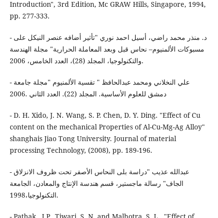
Introduction", 3rd Edition, Mc GRAW Hills, Singapore, 1994,
pp. 277-333.
- د. منذر محمد راضي، أسيل احمد نوري "تأثير أضافه عنصر النيكل على
مسبوكات الألمنيوم– نحاس قبل وبعد المعاملة الحرارية" مجلة الهندسة
والتكنولوجيا، المجلد (28)، العدد الخامس، 2006.
- علي النخلاني ومحمد عبدالحافظ " تقسية الألمنيوم "مجلة جامعة
دمشق للعلوم الأساسية. المجلد (22). العدد الثاني .2006
- D. H. Xido, J. N. Wang, S. P. Chen, D. Y. Ding. "Effect of Cu
content on the mechanical Properties of Al-Cu-Mg-Ag Alloy"
shanghais Jiao Tong University. Journal of material
processing Technology, (2008), pp. 189-196.
- عبدالله عذيب "دراسة بلى النحاس الأصفر تحت ظروف الانزلاق
الجاف" رسالة ماجستير، قسم هندسة الإنتاج والمعادن، الجامعة
التكنولوجيا،1998.
- Pathak , J.P., Tiwari, S. N. and Malhotra, S. L., "Effect of