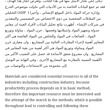
ديالى لكي نختار الأمثل منها في هذا الجانب .ولغرض انجاز هذا الهدف ،
فقد تم جمع البيانات الخاصة به من الأدبيات التي تناولت موضوعي التدرج
التحليلي (AHP ) وإدارة حركة المواد داخل الموقع الإنشائي ، وأخيرا
من المقابلات الشخصية من ذوي الاختصاص من المصممين والمنفذين
في شركات الإنشاء . أظهرت نتائج تحليل البيانات لأفراد العينة ان معايير
جدولة وتجهيز المواد واستلامها وفحصها ، خزن المواد ، مناولة وتوزيع
المواد ، الضائعات في المواد والتخلص من المواد الفائضة هي أكثر
المعايير أهمية لإجراء المقارنات الثنائية بين المشاريع ، وان معياري خزن
المواد ومناولة وتوزيع المواد هي أكثر أهمية من بقية المعايير في
المشاريع . وان مشروع شقق الأساتذة قد حصل على النصيب الأكبر من
الأهمية النسبية بالمقارنة مع المشاريع الأخرى ، وفي النهاية تم التوصل
إلى مجموعة من الاستنتاجات والتوصيات من
Materials are considered essential resources to all of the
industries including construction industry, because
productivity process depends on it in basic method,
therefore this important resource must be interested and
the attempt of the search in the methods, which is possible
throughout lead to controlling and following these