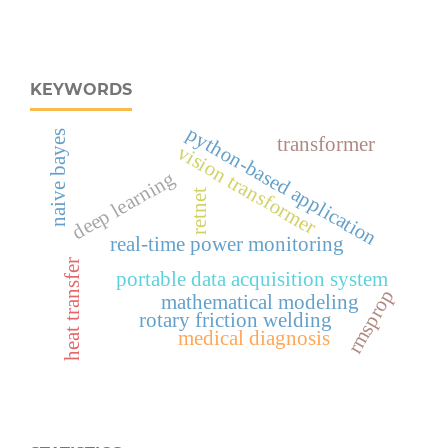
KEYWORDS
python-based application
naive bayes
transformer
vision transformer
deep learning
retnet
real‑time power monitoring
heat transfer
portable data acquisition system
rmsprop
mathematical modeling
rotary friction welding
medical diagnosis