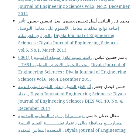
Journal of Engineering Sciences vol.5, No.2, December
2012
محمد قادر البیاتي, أﺴل ﺘﺤﺴﯿن ﺤﺴﯿن, أسل تحسین حسین,
تأثير
إضافة نواتج مخلفات معامل الألمنيوم على معامل التوصيل
Diyala Journal of Engineering
,
الحراري للخرسانة
Sciences : Diyala Journal of Engineering Sciences
vol.6, No.1, March 2013
ﺑﺎﺳﻢ ﺣﺴﯿﻦ ﻋﺒﺎس,
راسة عملية لكلال سبيكة الالمنيوم ( (6061
Diyala Journal of
,
– T651 تحت التحميل الانحنائي المتناوب
Engineering Sciences : Diyala Journal of Engineering
Sciences vol.6, No.4,December 2013
حسن فيصل جعفر,
أثر قطع الشوارع على التلوث البيئي لمدينة
Diyala Journal of Engineering Sciences : Diyala
,
بغداد
Journal of Engineering Sciences DJES Vol. 10, No. 4,
December 2017
نضال عدنان جاسم,
تقييـــــم ادارة جودة التصاميم الهندسية
لمشاريــــع محافظة ديالى باعتماد تقنيــــــــــة التقييم النسبية
Diyala Journal of Engineering
,
المتعددة المعايير المعقدة