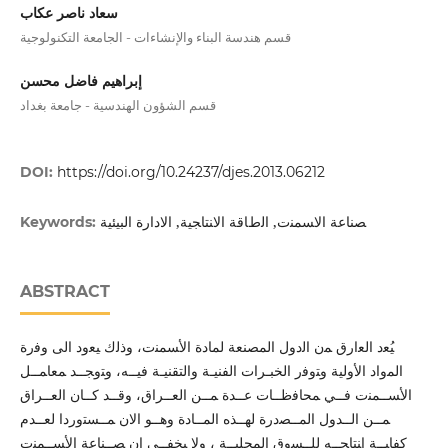
سعاد ناصر عكاب
قسم هندسة البناء والإنشاءات - الجامعة التكنولوجية
إبراهيم فاضل محسن
قسم الشؤون الهندسية - جامعة بغداد
DOI:
https://doi.org/10.24237/djes.2013.06212
ﺼﻨﺎﻋﺔ اﻻﺴﻤﻨت, اﻟطﺎﻗﺔ اﻻﻨﺘﺎﺠﯿﺔ, الادارة البيئية
Keywords:
ABSTRACT
ﯿُﻌد اﻟﻌارق ﻤن اﻟدول اﻟﻤﺼﻨﻌﺔ ﻟﻤﺎدة اﻷﺴﻤﻨت، وذﻟك ﯿﻌود اﻟﻰ وﻓرة
اﻟﻤواد اﻷوﻟﯿﺔ وﺘوﻓر اﻟﺨﺒـرات اﻟﻔﻨﯿـﺔ واﻟﺘﻘﻨﯿـﺔ ﻓﯿــﻪ، وﺘوﺠــد ﻤﻌﺎﻤــل
اﻷﺴــﻤﻨت ﻓــﻲ ﻤﺤﺎﻓظــﺎت ﻋــدة ﻤــن اﻟﻌــراق، وﻗــد ﻛــﺎن اﻟﻌــراق
ﻤــن اﻟــدول اﻟﻤــﺼدرة ﻟﻬــذﻩ اﻟﻤــﺎدة وﻫــو اﻻن ﻤــﺴﺘوردا ﻟﻌــدم
ﻛﻔﺎﯿــﺔ إﻨﺘﺎﺠــﻪ ﻟﻠــﺴوق اﻟﻤﺤﻠﯿــﺔ ، وﻻ ﯿﺨﻔــﻰ إن ﺼــﻨﺎﻋﺔ اﻷﺴــﻤﻨت