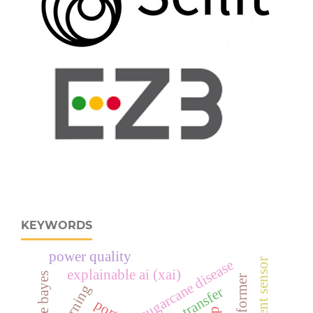
KEYWORDS
power quality
sugarcane disease
explainable ai (xai)
naive bayes
transformer
heat transfer