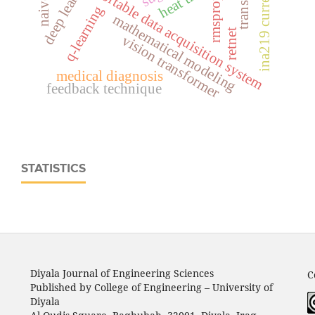
ina219 current sensor
deep learning
portable data acquisition system
rmsprop
q-learning
mathematical modeling
retnet
vision transformer
medical diagnosis
feedback technique
STATISTICS
Diyala Journal of Engineering Sciences
C
Published by College of Engineering – University of
Diyala