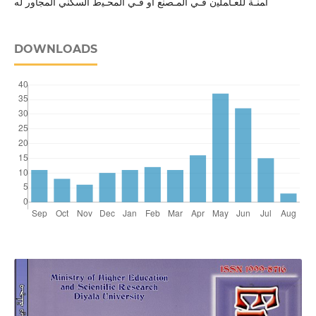
اﻤﻨـﺔ ﻟﻠﻌـﺎﻤﻠﯿن ﻓـﻲ اﻟﻤـﺼﻨﻊ او ﻓـﻲ اﻟﻤﺤـﯿط السكني المجاور له
DOWNLOADS