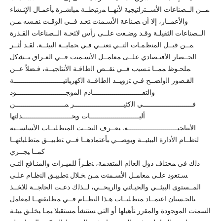
ﻤــن اﻟــﺼﻨﺎﻋﺎت اﻷﺴــﺘراﺘﯿﺠﯿﺔ ﻷﻨﻬــﺎ ﻤرﺘﺒطــﺔ ﻤﺒﺎﺸـرة ﺒﺄﻋﻤـﺎل اﻹﻨـﺸﺎء
واﻷﻋﻤــﺎر، إﻻ أن ﺼـﻨﺎﻋﺔ اﻷﺴـﻤﻨت ﺘﻌـد ﻓــﻲ اﻟوﻗـت ﻨﻔـﺴﻪ ﻤـن
اﻟــﺼﻨﺎﻋﺎت اﻟﺜﻘﯿﻠـﺔ وﻗـد وﻀـﻌت ﻋﻠــﻰ رأس ﻻﺌﺤـﺔ اﻟــﺼﻨﺎﻋﺎت اﻟﻘـذرة
ﻤــن ﻗﺒــل اﻟﻤﻨظﻤـﺎت اﻟﺘــﻲ ﺘﻌﻨــﻲ ﻓـﻲ ﺤﻤﺎﯿــﺔ اﻟﺒﯿﺌــﺔ. ﻟﻘـد أﺜــر
اﻟﺤــﺼﺎر اﻷﻗﺘـﺼﺎدي ﻋﻠــﻰ ﻤﻌﺎﻤــل اﻷﺴـﻤﻨت ﻓــﻲ اﻟﻌـراق ﺒــﺸﻛل
ﻤﻠﺤـوظ ﻤﻤــﺎ ﺘـﺴﺒب ﻓــﻲ ﻨﻘــص اﻟطﺎﻗـﺔ اﻷﻨﺘﺎﺠﯿــﺔ، ﻓـﻀﻼً ﻋــن
اﻟﻘـﺼور اﻟواﻀــﺢ ﻓـﻲ ﺘزوﯿــد اﻟطﺎﻗــﺔ اﻟﻛﻬرﺒﺎﺌﯿـــــــــــــــــــــــــﺔ
واﻟﺘﻘـــــــــــــــــــــــــﺎدم اﻟﻤوﺠـــــــــــــــــــــــــود
ﻓـــــــــــــــــــــــــﻲ اﻟﻛﺜﯿـــــــــــــــــــــــــر ﻤـــــــــــــــــــــــــن
أﻟﯿـــــــــــــــــــــــــﺎت وﺤـــــــــــــــــــــــــداﺘﻬﺎ
اﻷﻨﺘﺎﺠﯿـــــــــــــــــــــــــﺔ. ﯿﻌــرف اﻟﺒﺤــث اﻟﻤﺘطﻠﺒــﺎت اﻷﺴﺎﺴــﯿﺔ
ﻟﻨظــﺎم اﻷدارة اﻟﺒﯿﺌﯿــﺔ وﯿوﺼــﻲ ﺒﺄﻋﺘﻤﺎدﻫــﺎ ﻓــﻲ ﺘطﺒﯿــق ﻤﺘطﻠﺒﺎﺘﻬــﺎ
ﻛﻤــﺎ ﯿﺠــري
ذﻟك ﻓﻲ ﻤﺨﺘﻠف دول اﻟﻌﺎﻟم اﻟﻤﺘﻘدﻤﺔ، ﻨظـراً ﻟﻠﻤﯿـزات واﻟﻤﻨـﺎﻓﻊ اﻟﺘـﻲ
ﺴـﺘﻌود ﻋﻠـﻰ ﻤﻌﺎﻤـل اﻷﺴـﻤﻨت ﻤـن ﺨـﻼل ﺘطﺒﯿـق اﻟﻨظـﺎم ﻋﻠـﻰ
اﻟﻤــﺴﺘوى اﻟﺒﯿﺌــﻲ واﻟﺤﯿـﺎﺘﻲ واﻟرﺒﺤــﻲ، ﻟــذﻟك دﻋـت اﻟﺤﺎﺠــﺔ ﻟﻼﺨــذ
ﺒﺎﻟﺤـﺴﺒﺎن اﻋﺘﻤــﺎد ﻤﺘطﻠﺒــﺎت ﻫـذا اﻟﻨظــﺎم ﻓــﻲ ﻤطﺎﺒﻘﺘﻬــﺎ ﻟﻤﻌﺎﻤل
اﻟﺴﻤﻨت اﻟﻤوﺠودة واﻟﻤﻘرر ﺘﺄﻫﯿﻠﻬﺎ أو اﻟﺘﻲ ﺴﺘﻨﺸﺄ ﻤﺴﺘﻘﺒﻼ ﺒﻤـﺎ ﯿﺨﻠـق ﺒﯿﺌـﺔ