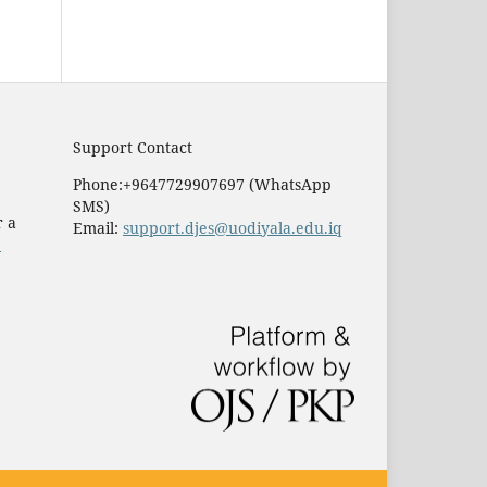
Support Contact
Phone:+9647729907697 (WhatsApp
SMS)
r a
Email:
support.djes@uodiyala.edu.iq
e