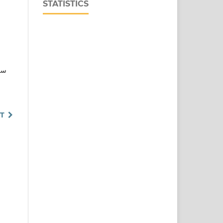
STATISTICS
س,
T