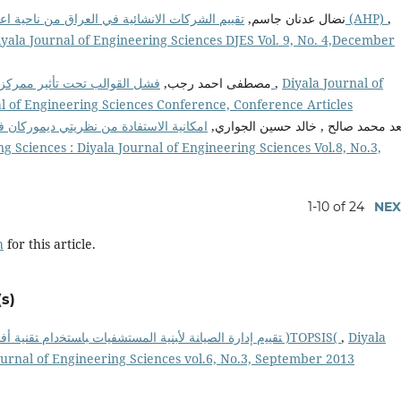
نضال عدنان جاسم,
تقييم الشركات الانشائية في العراق من ناحية اعداد البرامج الزمنية للمشاريع الانشائية باعتماد تقنية (AHP)
,
iyala Journal of Engineering Sciences DJES Vol. 9, No. 4,December
مصطفى احمد رجب,
فشل القوالب تحت تأثير ممركزات الإجهاد المختلفة عند الأحمال الساكنة والمتغيرة
,
Diyala Journal of
al of Engineering Sciences Conference, Conference Articles
عد محمد صالح , خالد حسين الجواري
امكانية الاستفادة من نظريتي ديموركان 
g Sciences : Diyala Journal of Engineering Sciences Vol.8, No.3,
1-10 of 24
NEX
h
for this article.
s)
ﺘﻘﯿﯿم إدارة اﻟﺼﯿﺎﻨﺔ ﻷﺒﻨﯿﺔ اﻟﻤﺴﺘﺸﻔﯿﺎت ﺒﺎﺴﺘﺨدام ﺘﻘﻨﯿﺔ أﻓﻀﻠﯿﺔ اﻟﻨظﺎم ﺒﺎﻟﺘﺸﺎﺒﻪ ﻤﻊ اﻟﺤل اﻟﻤﺜﺎﻟﻲ )TOPSIS(
,
Diyala
Journal of Engineering Sciences vol.6, No.3, September 2013