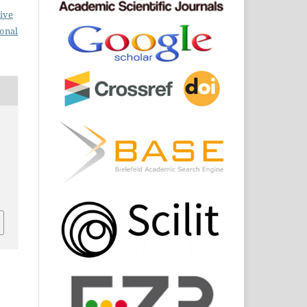
ive
ional