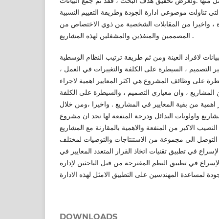
ثل منها .ولغرض تحقيق هدف البحث ، فقد تم جمع البيانات
لتي تناولت موضوعي ادارة الجودة وطريقة التقييم النسبية
قدة ، واخيرا من المقابلات الشخصية من ذوي الاختصاص من
المصممين والمنفذين والمشغلين لهذه المشاريع .
 البيانات لافراد العينة ومن ثم طريقة ترتيب النظام الوسطية
ايير التصميم ، السيطرة على الكلفة والتغييرات في العمل
طرة على وظائف المشروع هي اكثر المعايير اهمية لاجراء
ين المشاريع ، وان معياري التصميم ، والسيطرة على الكلفة
اهمية من بقية المعايير في المشاريع . واخيرا ،ومن خلال
شاريع واولويات البدائل ودرجة المنفعة لها نجد ان مشروع
نصيب الاكبر من المنفعة والاهمية بالمقارنة مع المشاريع
م التوصل الى مجموعة من الاستنتاجات والتوصيات لمختلف
إسراع في تطبيق تقنيات اتخاذ القرار المتعدد المعايير في
لإسراع في تطبيق النظم المقترحة من قبل الباحثين لإدارة
DOWNLOADS