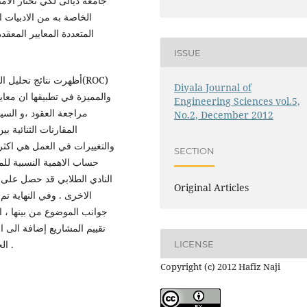
جامعة ديالى لكي نختار الام
الخاصة به من الادبيات ا
المتعددة المعايير المع
ISSUE
أظهرت نتائج تحليل(ROC)
Diyala Journal of
والمميزة في تطبيقها ان مع ،
Engineering Sciences vol.5,
مراجعة العقود ،و السي
No.2, December 2012
المقارنات الثنائية ب
والتغييرات في العمل هي اكثر 
SECTION
حساب الاهمية النسبية للم
النادي الطلابي قد حصل على ال
Original Articles
الاخرى . وفي النهاية ت
جوانب الموضوع من بينها ، ال
تقييم المشاريع إضافة الى ا
الجودة لمساعدة المهندسين على التطبيق الامثل لهذه الادارة .
LICENSE
Copyright (c) 2012 Hafiz Naji