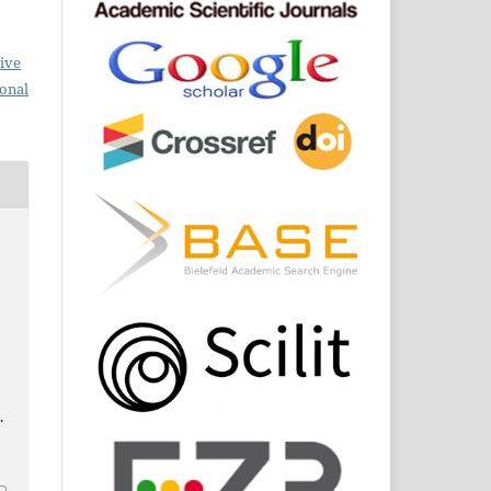
ive
ional
.