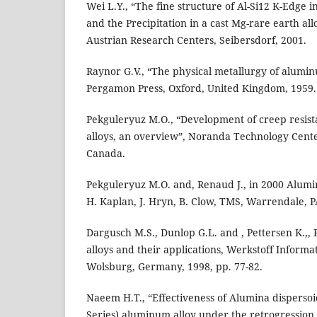
Wei L.Y., “The fine structure of Al-Si12 K-Edge in
and the Precipitation in a cast Mg-rare earth al
Austrian Research Centers, Seibersdorf, 2001.
Raynor G.V., “The physical metallurgy of aluminu
Pergamon Press, Oxford, United Kingdom, 1959.
Pekguleryuz M.O., “Development of creep resista
alloys, an overview”, Noranda Technology Cent
Canada.
Pekguleryuz M.O. and, Renaud J., in 2000 Alum
H. Kaplan, J. Hryn, B. Clow, TMS, Warrendale, PA
Dargusch M.S., Dunlop G.L. and , Pettersen K.,,
alloys and their applications, Werkstoff Informa
Wolsburg, Germany, 1998, pp. 77-82.
Naeem H.T., “Effectiveness of Alumina dispersoid
Series) aluminum alloy under the retrogression