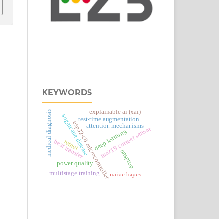
KEYWORDS
explainable ai (xai)
medical diagnosis
sugarcane disease
test-time augmentation
esp32‑c6 microcontroller
attention mechanisms
ina219 current sensor
deep learning
retnet
heat transfer
rmsprop
power quality
multistage training
naive bayes