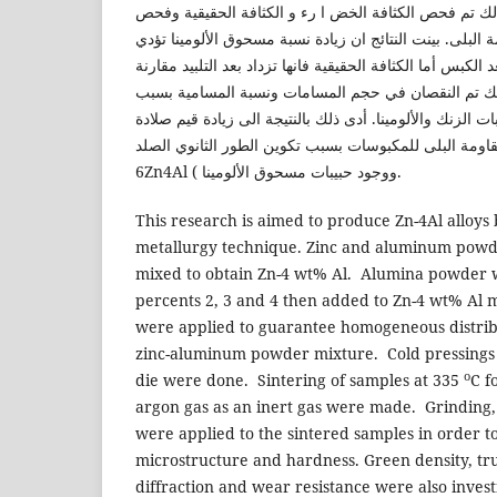
لك تم فحص الكثافة الخض ا رء و الكثافة الحقيقية وفحص
 البلى. بينت النتائج ان زيادة نسبة مسحوق الألومينا تؤدي
 الكبس أما الكثافة الحقيقية فانها تزداد بعد التلبيد مقارنة
ذلك تم النقصان في حجم المسامات ونسبة المسامية بسبب
الزنك والألومينا. أدى ذلك بالنتيجة الى زيادة قيم صلادة
مقاومة البلى للمكبوسات بسبب تكوين الطور الثانوي الصلد
6Zn4Al ( ووجود حبيبات مسحوق الألومينا.
This research is aimed to produce Zn-4Al alloy
metallurgy technique. Zinc and aluminum powd
mixed to obtain Zn-4 wt% Al. Alumina powder w
percents 2, 3 and 4 then added to Zn-4 wt% Al 
were applied to guarantee homogeneous distribu
zinc-aluminum powder mixture. Cold pressings at
­o
die were done. Sintering of samples at 335
C f
argon gas as an inert gas were made. Grinding,
were applied to the sintered samples in order t
microstructure and hardness. Green density, tru
diffraction and wear resistance were also invest