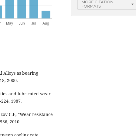
MORE CITATION
FORMATS
l Alloys as bearing
–18, 2000.
ties and lubricated wear
-224, 1987.
ezov C.E, “Wear resistance
1536, 2010.
tween cooling rate,