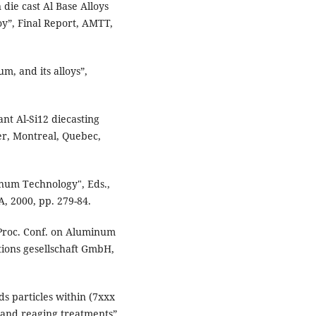
 die cast Al Base Alloys
loy”, Final Report, AMTT,
m, and its alloys”,
nt Al-Si12 diecasting
er, Montreal, Quebec,
inum Technology", Eds.,
, 2000, pp. 279-84.
 Proc. Conf. on Aluminum
tions gesellschaft GmbH,
s particles within (7xxx
 and reaging treatments”,