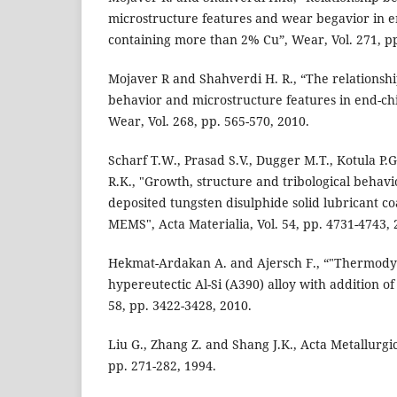
microstructure features and wear begavior in en
containing more than 2% Cu”, Wear, Vol. 271, pp
Mojaver R and Shahverdi H. R., “The relations
behavior and microstructure features in end-chil
Wear, Vol. 268, pp. 565-570, 2010.
Scharf T.W., Prasad S.V., Dugger M.T., Kotula P.
R.K., "Growth, structure and tribological behavi
deposited tungsten disulphide solid lubricant co
MEMS", Acta Materialia, Vol. 54, pp. 4731-4743, 
Hekmat-Ardakan A. and Ajersch F., “"Thermody
hypereutectic Al-Si (A390) alloy with addition of
58, pp. 3422-3428, 2010.
Liu G., Zhang Z. and Shang J.K., Acta Metallurgica
pp. 271-282, 1994.