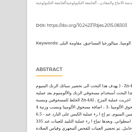
 الانتاج والمعادن ، ألجامعة التكنولوجيةألجامعة التكنولوجية
DOI:
https://doi.org/10.24237/djes.2015.08303
الومينا, ميتالورجيا المساحيق, مقاومة البلى
Keywords:
ABSTRACT
يهدف هذا البحث الى تحضير سبائك الزنك المنيوم ) - Zn-4Al ( بطريقة ميتالورجيا
ا البحث أستخدام مسحوقي الزنك والألومنيوم بعد عملية
الخلط للمسحوقين وبنسبة Zn-4Al . وبعدها تم اي ضا1% وبعدها اجريت عملية المزج
لضمان تجانس مسحوق الألومينا ،3 ، اضافة مسحوق الألومينا وبنسب وزنية 4)3O2(Al
مع الخليط للخارصين المنيوم. تم إج ا رء عملية الكبس على البارد عند - 6.5 ton وبقالب
اسطواني. وبعدها تمإج ا رء عملية التلبيد للعينات عند 335 °C ولمدة ساعة واحدة
 خامل. تم تحضير العينات للفحص ألمجهري وقياس الصلادة