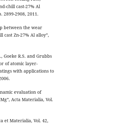
d-chill cast-27% Al
. 2899-2908, 2011.
hip between the wear
l cast Zn-27% Al alloy”,
G., Goeke R.S. and Grubbs
or of atomic layer-
atings with applications to
2006.
namic evaluation of
 Mg”, Acta Materialia, Vol.
 et Materialia, Vol. 42,