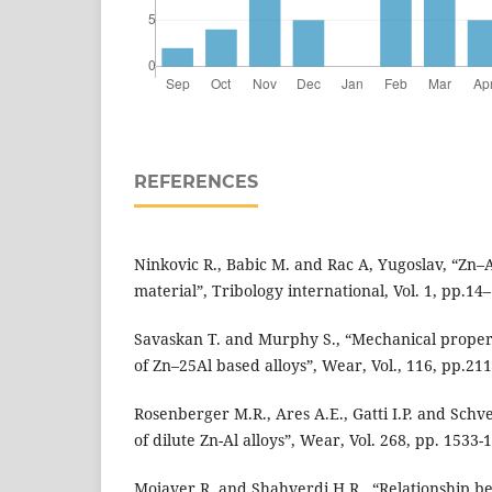
REFERENCES
Ninkovic R., Babic M. and Rac A, Yugoslav, “Zn–A
material”, Tribology international, Vol. 1, pp.14
Savaskan T. and Murphy S., “Mechanical proper
of Zn–25Al based alloys”, Wear, Vol., 116, pp.211
Rosenberger M.R., Ares A.E., Gatti I.P. and Schv
of dilute Zn-Al alloys”, Wear, Vol. 268, pp. 1533-
Mojaver R. and Shahverdi H.R., “Relationship be