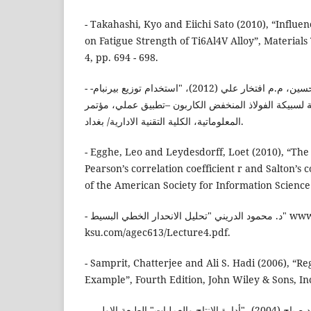
- Takahashi, Kyo and Eiichi Sato (2010), “Influe
on Fatigue Strength of Ti6Al4V Alloy”, Materials 
4, pp. 694 - 698.
- حسين، م.م حسين علي، حسين، م.م افتخار علي (2012)، "استخدام توزيع بيرنبام-
لسبيكة الفولاذ المنخفض الكاربون –تطبيق عملي، مؤتمر
المعلوماتية، الكلية التقنية الادارية/ بغداد.
- Egghe, Leo and Leydesdorff, Loet (2010), “The
Pearson’s correlation coefficient r and Salton’s 
of the American Society for Information Scienc
- د. محمود الدريني "تحليل الانحدار الخطي البسيط" www.bsofian-
ksu.com/agec613/Lecture4.pdf‏.
- Samprit, Chatterjee and Ali S. Hadi (2006), “Re
Example”, Fourth Edition, John Wiley & Sons, In
- محسن، د. عبد الكريم، النجار، د.صباح (2004)، "أدارة الانتاج والعمليات" الطبعة الاولى،