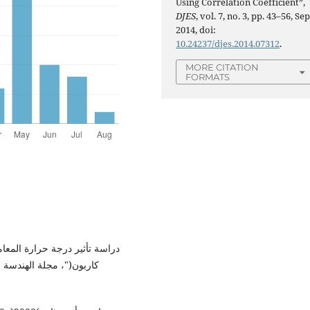
Using Correlation Coefficient”,
DJES
, vol. 7, no. 3, pp. 43–56, Sep
2014, doi:
10.24237/djes.2014.07312
.
MORE CITATION
FORMATS