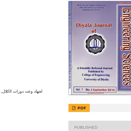
اﺠﻬﺎد وﻋدد دورات اﻟﻛﻼل, 
PDF
PUBLISHED