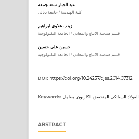
ﻋﺒد اﻟﺠﺒﺎر ﺴﻌد ﺠﻤﻌﺔ
كلية الهندسة / جامعة ديالى
زينب علاوي ابراهيم
قسم هندسة الانتاج والمعادن / الجامعة التكنولوجية
حسين علي حسين
قسم هندسة الانتاج والمعادن / الجامعة التكنولوجية
DOI:
https://doi.org/10.24237/djes.2014.07312
اﻟﻔوﻻذ اﻟﺴﺒﺎﺌﻛﻲ اﻟﻤﻨﺨﻔض اﻟﻛﺎرﺒون, معامل
Keywords:
ABSTRACT