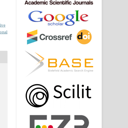
ive
ional