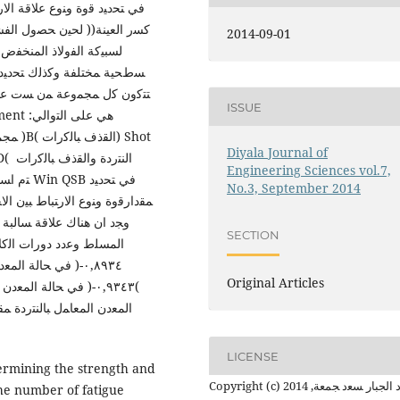
2014-09-01
ﺴطﺤﯿﺔ ﻤﺨﺘﻠﻔﺔ وﻛذﻟك ﺘﺤدﯿد ﺘﺄ
ISSUE
Diyala Journal of
Engineering Sciences vol.7,
No.3, September 2014
ﻤﻘدارﻗوة وﻨوع اﻻرﺘﺒﺎط ﺒﯿن ا
وﺠد ان ﻫﻨﺎك ﻋﻼﻗﺔ ﺴﺎﻟﺒﺔ 
SECTION
اﻟﻤﺴﻠط وﻋدد دورات اﻟﻛﻼ
Original Articles
٠,٩٣٤٣-( ﻓﻲ ﺤﺎﻟﺔ اﻟﻤ
LICENSE
termining the strength and
Copyright (c) 2014 ﻋﺒد اﻟﺠﺒﺎر ﺴﻌد ﺠﻤﻌﺔ,
the number of fatigue