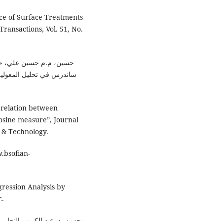
nce of Surface Treatments
Transactions, Vol. 51, No.
ساندرس في تحليل المعولية 
 relation between
cosine measure”, Journal
e & Technology.
gression Analysis by
c.