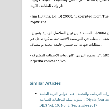
دار وائل للطباعة، الأردن.
- Jim Higgins, Ed .D) 2005(, “Excerpted from The 
Copyright.
- صالح، د. مفتاح، حسين، بلوضاح (2006)، "المفاضلة بين نوذج السلاسل الزمنية ونموذج
ؤ بحجم المبيعات في الموسسة الاقتصادية، مذكرة تدخل في
متطلبات شهادة الماجستير، جامعة محمد بو مضياف.
- د. محمود الدريني "التوزيعات الاحتمالية المشتركة", http://www.
iefpedia.com/arab/wp.
Similar Articles
ورات الترطيب والتجفيف على خواص التربة الطينية
الملوثة بمياه المخلفات الصناعية
,
Diyala Journa
DJES Vol. 10, No. 3, September2017