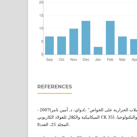
REFERENCES
- دواي، د. أمين ثامر)2007(، "دراسة تأثير درجة حرارة المعاملات الحرارية على الخواص
الميكانيكية والكلال للفولاذ الكاربوني CK 35) كاربون("، مجلة الهندسة والتكنولوجيا،
المجلد 25، العدد8.