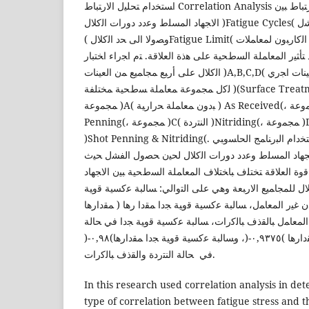
اﺴﺘﺨدام ﺘﺤﻠﯿل اﻻرﺘﺒﺎط Correlation Analysis ﻓﻲ ﺘﺤدﯿد ﻗوة وﻨوع ﻋﻼﻗﺔ اﻻرﺘﺒﺎط ﺒﯿن
اﻻﺠﻬﺎد اﻟﻤﺴﻠط وﻋدد دورات اﻟﻛﻼل )Fatigue Cycles( ﻟﺤﯿن ﺤﺼول اﻟﻔﺸل )ﻛﺴر اﻟﻌﯿﻨﺔ(
وﺼوﻻ اﻟﻰ ﺤد اﻟﻛﻼل )Fatigue Limit( ﻟﺴﺒﯿﻛﺔ اﻟﻔوﻻذ اﻟﻤﻨﺨﻔض اﻟﻛﺎرﺒون ﻟﻤﻌﺎﻤﻼت
ﺜﯿر اﻟﻤﻌﺎﻤﻠﺔ اﻟﺴطﺤﯿﺔ ﻋﻠﻰ ﻫذة اﻟﻌﻼﻗﺔ. ﺘم اﺠراء اﺨﺘﺒﺎر
اﻟﻛﻼل ﻋﻠﻰ أرﺒﻊ ﻤﺠﺎﻤﯿﻊ ﻤن اﻟﻌﯿﻨﺎت )A,B,C,D( ﺘﺘﻛون ﻛل ﻤﺠﻤوﻋﺔ ﻤن ﺴت ﻋﯿﻨﺎت اﺠري
ﻟﻛل ﻤﺠﻤوﻋﺔ ﻤﻌﺎﻤﻠﺔ ﺴطﺤﯿﺔ ﻤﺨﺘﻠﻔﺔ )(Surface Treatment ﻫﻲ ﻋﻠﻰ اﻟﺘواﻟﻲ:
ﻤﺠﻤوﻋﺔ )A( ﺒدون ﻤﻌﺎﻤﻠﺔ ﺤرارﯿﺔ ) As Received(، ﻤﺠﻤوﻋﺔ )B( اﻟﻘذف ﺒﺎﻟﻛرات) Shot
Penning(، ﻤﺠﻤوﻋﺔ )C( اﻟﻨﺘردة )Nitriding(، ﻤﺠﻤوﻋﺔ )D( اﻟﻨﺘردة واﻟﻘذف ﺒﺎﻟﻛرات
)Shot Penning & Nitriding(. ﺘم اﺴﺘﺨدام اﻟﺒرﻨﺎﻤﺞ اﻟﺤﺎﺴوﺒﻲ Win QSB ﻓﻲ ﺘﺤدﯿد
ﻻﺠﻬﺎد اﻟﻤﺴﻠط وﻋدد دورات اﻟﻛﻼل ﻟﺤﯿن ﺤﺼول اﻟﻔﺸل ﺤﯿث
ﻗوة اﻟﻌﻼﻗﺔ ﺘﺨﺘﻠف ﺒﺎﺨﺘﻼف اﻟﻤﻌﺎﻤﻠﺔ اﻟﺴطﺤﯿﺔ ﺒﯿن اﻻﺠﻬﺎد
ل ﻟﻠﻤﺠﺎﻤﯿﻊ اﻻرﺒﻌﺔ وﻫﻲ ﻋﻠﻰ اﻟﺘواﻟﻲ: ﺴﺎﻟﺒﺔ ﻋﻛﺴﯿﺔ ﻗوﯿﺔ
ﻤﻘدارﻫﺎ ) ٠,٨٩٣٤-( ﻓﻲ ﺤﺎﻟﺔ اﻟﻤﻌدن ﻏﯿر اﻟﻤﻌﺎﻤل، ﺴﺎﻟﺒﺔ ﻋﻛﺴﯿﺔ ﻗوﯿﺔ ﺠدا ﻤﻘدا رﻫﺎ
)ﻌدن اﻟﻤﻌﺎﻤل ﺒﺎﻟﻘذف ﺒﺎﻟﻛرات، ﺴﺎﻟﺒﺔ ﻋﻛﺴﯿﺔ ﻗوﯿﺔ ﺠدا ﻓﻲ ﺤﺎﻟﺔ
اﻟﻤﻌدن اﻟﻤﻌﺎﻤل ﺒﺎﻟﻨﺘردة ﻤﻘدارﻫﺎ )٠,٩٣٧٥-(، وﺴﺎﻟﺒﺔ ﻋﻛﺴﯿﺔ ﻗوﯿﺔ ﺠدا ﻤﻘدارﻫﺎ)٠,٩٨-(
ﻓﻲ ﺤﺎﻟﺔ اﻟﻨﺘردة واﻟﻘذف ﺒﺎﻟﻛرات.
In this research used correlation analysis in de
type of correlation between fatigue stress and 